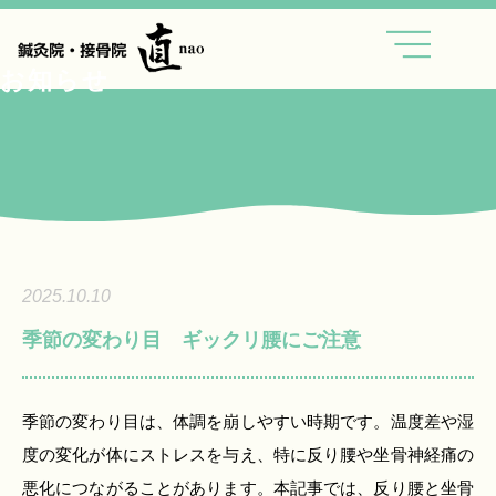
内
容
を
お知らせ
ス
キ
ッ
プ
2025.10.10
季節の変わり目 ギックリ腰にご注意
季節の変わり目は、体調を崩しやすい時期です。温度差や湿
度の変化が体にストレスを与え、特に反り腰や坐骨神経痛の
悪化につながることがあります。本記事では、反り腰と坐骨