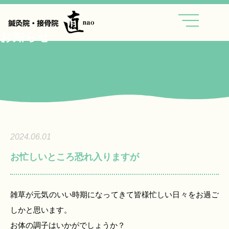
内
容
を
お知らせ
ス
キ
ッ
プ
2024.06.01
お忙しいところ恐れ入りますが
雑草が元気のいい時期になってきて皆様忙しい日々をお過ご
しかと思います。
お体の調子はいかがでしょうか？